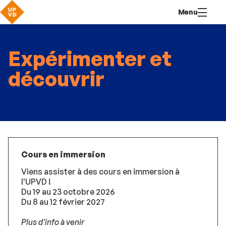
Aller
Navigation
Accès
Connexion
Menu
au
directs
contenu
Expérimenter et
découvrir
Cours en immersion
Viens assister à des cours en immersion à
l'UPVD !
Du 19 au 23 octobre 2026
Du 8 au 12 février 2027
Plus d'info à venir